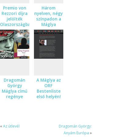
Premio von
Három
Rezzori díjra
nyelven, négy
jelölték
színpadon a
Olaszországban
Máglya
a Máglyát
Dragomán
A Máglya az
György
ORF
Máglya című
Bestenliste
regénye
első helyén!
külföldön is
sikeres
«
Az útlevél
Dragomán György:
Anyám Európa
»