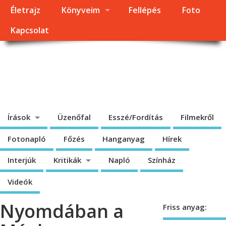
Életrajz
Könyveim
Fellépés
Foto
Kapcsolat
Dragomán György
honlapja
Írások, interjúk, kritikák. – Átmeneti állapot, éppen frissül a honlap.
Írások
Üzenőfal
Esszé/Fordítás
Filmekről
Fotonapló
Főzés
Hanganyag
Hírek
Interjúk
Kritikák
Napló
Színház
Videók
Nyomdában a
Friss anyag: