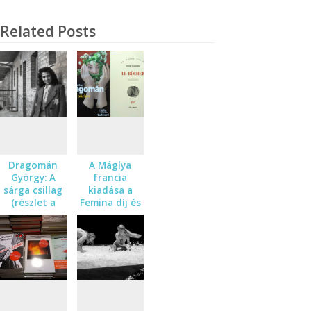
Related Posts
Dragomán
A Máglya
György: A
francia
sárga csillag
kiadása a
(részlet a
Femina díj és
Máglya című
a Meilleur
regényből)
livre étranger
dij
rövidlistáján!