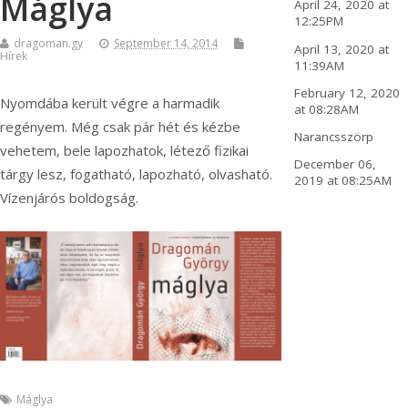
Máglya
April 24, 2020 at
12:25PM
dragoman.gy
September 14, 2014
April 13, 2020 at
Hírek
11:39AM
February 12, 2020
Nyomdába került végre a harmadik
at 08:28AM
regényem. Még csak pár hét és kézbe
Narancsszörp
vehetem, bele lapozhatok, létező fizikai
December 06,
tárgy lesz, fogatható, lapozható, olvasható.
2019 at 08:25AM
Vízenjárós boldogság.
Máglya