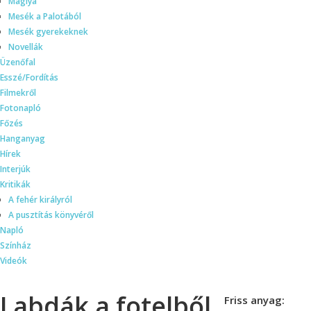
Máglya
Mesék a Palotából
Mesék gyerekeknek
Novellák
Üzenőfal
Esszé/Fordítás
Filmekről
Fotonapló
Főzés
Hanganyag
Hírek
Interjúk
Kritikák
A fehér királyról
A pusztítás könyvéről
Napló
Színház
Videók
Labdák a fotelből
Friss anyag: