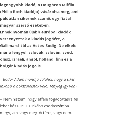
legnagyobb kiadó, a Houghton Mifflin
(Philip Roth kiadója) vásárolta meg, ami
példátlan sikernek számít egy fiatal
magyar szerző esetében.
Ennek nyomán újabb európai kiadók
versenyeztek a kiadás jogáért, a
Gallimard-tól az Actes-Sudig. De elkelt
már a lengyel, szlovák, szlovén, svéd,
olasz, izraeli, angol, holland, finn és a
bolgár kiadás joga is.
– Bodor Ádám mondja valahol, hogy a siker
inkább a bokszolóknak való. Tényleg így van?
– Nem hiszem, hogy efféle fogadtatásra fel
lehet készülni. Ez inkább csodaszámba
megy, ami vagy megtörténik, vagy nem.