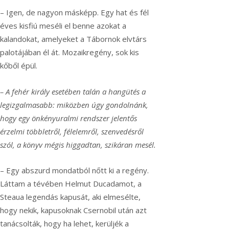
– Igen, de nagyon másképp. Egy hat és fél
éves kisfiú meséli el benne azokat a
kalandokat, amelyeket a Tábornok elvtárs
palotájában él át. Mozaikregény, sok kis
kőből épül.
– A fehér király esetében talán a hangütés a
legizgalmasabb: miközben úgy gondolnánk,
hogy egy önkényuralmi rendszer jelentős
érzelmi többletről, félelemről, szenvedésről
szól, a könyv mégis higgadtan, szikáran mesél.
– Egy abszurd mondatból nőtt ki a regény.
Láttam a tévében Helmut Ducadamot, a
Steaua legendás kapusát, aki elmesélte,
hogy nekik, kapusoknak Csernobil után azt
tanácsolták, hogy ha lehet, kerüljék a