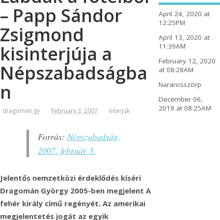
– Papp Sándor
April 24, 2020 at
12:25PM
Zsigmond
April 13, 2020 at
11:39AM
kisinterjúja a
February 12, 2020
Népszabadságba
at 08:28AM
Narancsszörp
n
December 06,
2019 at 08:25AM
dragoman.gy
February 3, 2007
Interjúk
Forrás:
Népszabadság,
2007. február 3.
Jelentős nemzetközi érdeklődés kíséri
Dragomán György 2005-ben megjelent A
fehér király című regényét. Az amerikai
megjelentetés jogát az egyik