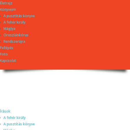
Életrajz
Könyveim
A pusztítás könyve
A fehér király
Máglya
Oroszlánkórus
Rendszerújra
Fellépés
Foto
Kapcsolat
Dragomán György
honlapja
Írások, interjúk, kritikák. – Átmeneti állapot, éppen frissül a honlap.
Írások
A fehér király
A pusztítás könyve