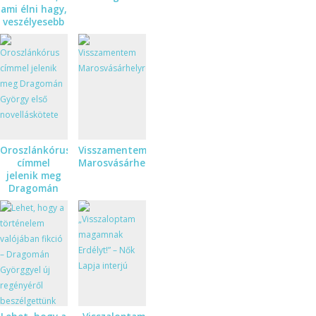
ami élni hagy,
veszélyesebb
annál, ami el
akar
pusztítani” –
Dragomán
György és
Visky András
beszélgetése
Oroszlánkórus
Visszamentem
címmel
Marosvásárhelyre
jelenik meg
Dragomán
György első
novelláskötete