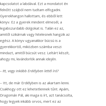
kapcsolatot a labdával. Ezt a mondatot én
felnőtt szájból nem tudtam elfogadni.
Gyerekhangon hallottam, és ebből lett
könyv. Ez a gyerek mindent elmesél, a
legabszurdabb dolgokat is. Talán ez az,
amitől szikárnak vagy hitelesnek hangzik az
egész. A könyv ugyanakkor búcsú is a
gyerekkortól, miközben számba veszi
mindazt, amitől búcsút vesz. Leltárt készít,
ahogy mi, kivándorlók annak idején.
– Itt, vagy inkább Erdélyben lettél író?
– Itt, de már Erdélyben is az akartam lenni.
Csakhogy ott ez lehetetlennek tűnt. Apám,
Dragomán Pál, aki maga is írt, azt tanácsolta,
hogy legyek inkább orvos, mert ez az