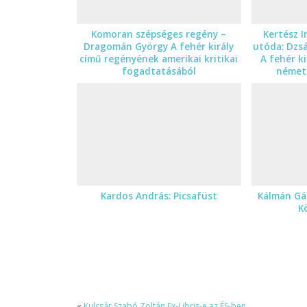
Komoran szépséges regény –
Kertész I
Dragomán György A fehér király
utóda: Dzs
című regényének amerikai kritikai
A fehér k
fogadtatásából
német 
Kardos András: Picsafüst
Kálmán Gáb
K
«
Kulcsár Szabó Zoltán Ex-Libris-e az ÉS-ben