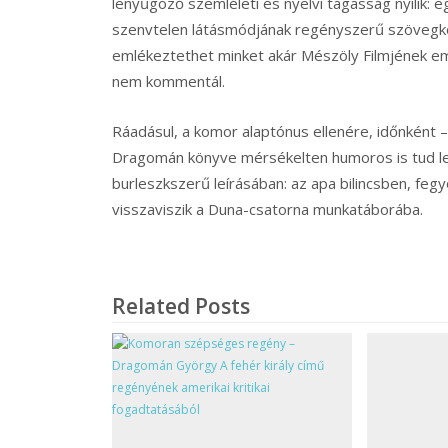
lenyűgöző szemléleti és nyelvi tágasság nyílik: 
szenvtelen látásmódjának regényszerű szövegk
emlékeztethet minket akár Mészöly Filmjének e
nem kommentál.
Ráadásul, a komor alaptónus ellenére, időnként
Dragomán könyve mérsékelten humoros is tud len
burleszkszerű leírásában: az apa bilincsben, fe
visszaviszik a Duna-csatorna munkatáborába.
Related Posts