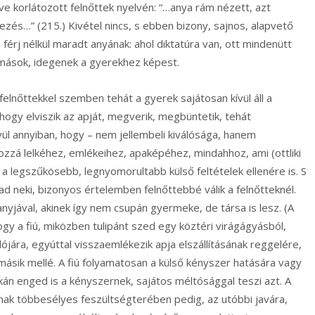
 korlátozott felnőttek nyelvén: “…anya rám nézett, azt
zés…” (215.) Kivétel nincs, s ebben bizony, sajnos, alapvető
érj nélkül maradt anyának: ahol diktatúra van, ott mindenütt
n mások, idegenek a gyerekhez képest.
felnőttekkel szemben tehát a gyerek sajátosan kívül áll a
 hogy elviszik az apját, megverik, megbüntetik, tehát
vül annyiban, hogy – nem jellembeli kiválósága, hanem
zá lelkéhez, emlékeihez, apaképéhez, mindahhoz, ami (ottliki
a legszűkösebb, legnyomorultabb külső feltételek ellenére is. S
ad neki, bizonyos értelemben felnőttebbé válik a felnőtteknél.
nyjával, akinek így nem csupán gyermeke, de társa is lesz. (A
ogy a fiú, miközben tulipánt szed egy köztéri virágágyásból,
ójára, egyúttal visszaemlékezik apja elszállításának reggelére,
másik mellé. A fiú folyamatosan a külső kényszer hatására vagy
kán enged is a kényszernek, sajátos méltósággal teszi azt. A
nak többesélyes feszültségterében pedig, az utóbbi javára,