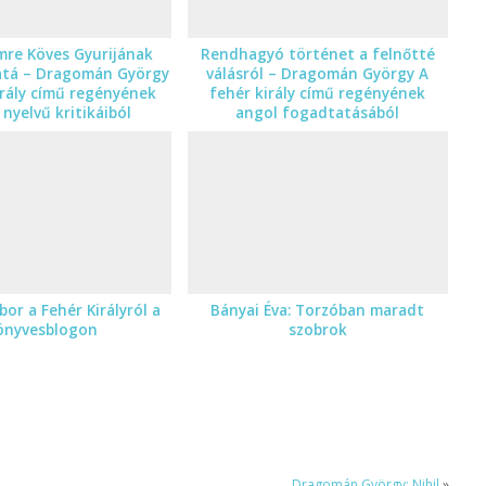
mre Köves Gyurijának
Rendhagyó történet a felnőtté
átá – Dragomán György
válásról – Dragomán György A
irály című regényének
fehér király című regényének
nyelvű kritikáiból
angol fogadtatásából
or a Fehér Királyról a
Bányai Éva: Torzóban maradt
önyvesblogon
szobrok
Dragomán György: Nihil
»