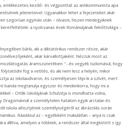
an, emlékezetes kezdő- és végponttal:
az antikommunista apa
tésének jeleneteivel. Ugyanakkor lehet a fejezeteket akár
en szigorúan egymás után – olvasni, hiszen mindegyiknek
i keretfeltétele: a nyolcvanas évek Romániájának felnőttvilága –
lényegében bárki, aki a diktatórikus rendszer része, akár
szonélvezőjeként, akár kárvallottjaként. Nézzük most az
ös mozilátogatás áramszünetében: “…és vegyék tudomásul, hogy
folytatódni fog a vetítés, és aki nem lesz a helyén, mikor
kasztja az iskolaudvaron, és személyesen tépi ki a szívét, mert
ányó banda megtanulja egyszer és mindenkorra, hogy mi a
kkel – Ottlik Iskolájának Schulzéja is mondhatta volna,
gy Dragománnál a személytelen hatalom egyik arctalan és
zéli iskola altisztjének személyiségéről az ábrázolás során
namikus. Ráadásul az – egyébként makulátlan – anya is csak
ra állítva, amelyen a többiek, a rendszer által megkötött s így