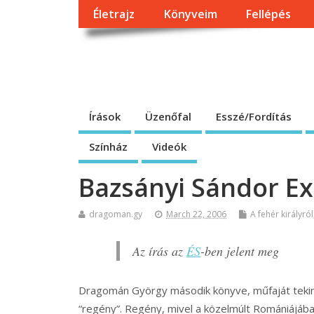
Életrajz
Könyveim
Fellépés
Dragomán György h
Írások, interjúk, kritikák. – Átmeneti állapot, éppen frissül a
Írások
Üzenőfal
Esszé/Fordítás
Színház
Videók
Bazsányi Sándor Ex-
dragoman.gy
March 22, 2006
A fehér királyról
Az írás az
ÉS
-ben jelent meg
Dragomán György második könyve, műfaját tekint
“regény”. Regény, mivel a közelmúlt Romániájába