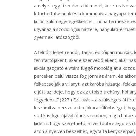
amelyet egy tizenéves fiú mesél, keretes íve v
letartóztatásának és a kommunista nagyapa teme
külön-külön egységekként is – noha természetes
ugyanaz a szociológiai háttere, hangulati-érzület
gyermeki látószögből.
A felnőtt lehet rendőr, tanár, építőipari munkás, 
fenntartójaként, akár elszenvedőjeként, akár ha
iskolaigazgató elvtárs függő monológját a köz
perceken belül vissza fog jönni az áram, és akkor 
felkapcsolják a villanyt, azt karóba húzatja, fela
eljött az ideje, hogy ez az utolsó trehány, hóh
fegyelem…” (227.) Ezt akár – a szükséges áttétele
leszámítva persze azt a jókora különbséget, ho
statikus figurájával állunk szemben, míg a határs
kiderül, hogy szerethető, mivel többrétegű és di
azon a nyelven beszélhet, egyfajta kényszerpályá