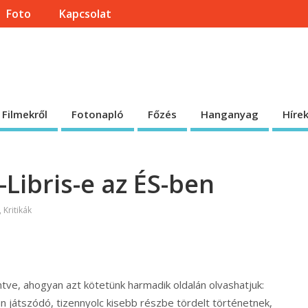
Foto
Kapcsolat
onlapja
 honlap.
Filmekről
Fotonapló
Főzés
Hanganyag
Híre
Libris-e az ÉS-ben
,
Kritikák
ve, ahogyan azt kötetünk harmadik oldalán olvashatjuk:
n játszódó, tizennyolc kisebb részbe tördelt történetnek,