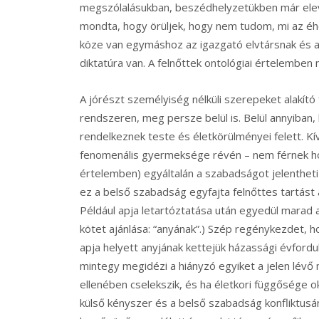
megszólalásukban, beszédhelyzetükben már eleve
mondta, hogy örüljek, hogy nem tudom, mi az éhe
köze van egymáshoz az igazgató elvtársnak és a f
diktatúra van. A felnőttek ontológiai értelembe
A jórészt személyiség nélküli szerepeket alakító 
rendszeren, meg persze belül is. Belül annyiban,
rendelkeznek teste és életkörülményei felett. Kí
fenomenális gyermeksége révén – nem férnek hoz
értelemben) egyáltalán a szabadságot jelentheti 
ez a belső szabadság egyfajta felnőttes tartást 
Például apja letartóztatása után egyedül marad a
kötet ajánlása: “anyának”.) Szép regénykezdet, h
apja helyett anyjának kettejük házassági évfordul
mintegy megidézi a hiányzó egyiket a jelen lévő 
ellenében cselekszik, és ha életkori függősége o
külső kényszer és a belső szabadság konfliktusá