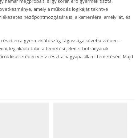
egy hamar megpróbált, s így korán érő gyermek tiszta,
övetkezménye, amely a működés logikáját tekintve
mlékezetes nézőpontmozgására is, a kameráéra, amely lát, és
 – részben a gyermeklátószög tágassága következtében –
ni, leginkább talán a temetési jelenet botrányának
győrök kíséretében vesz részt a nagyapa állami temetésén. Majd