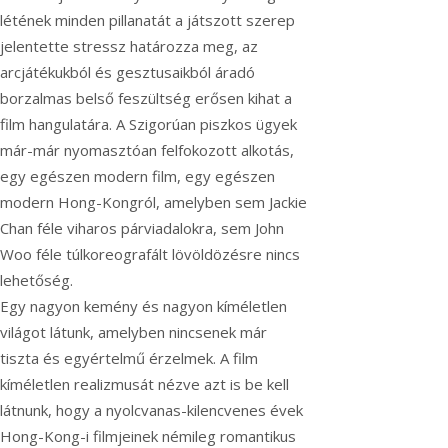
létének minden pillanatát a játszott szerep
jelentette stressz határozza meg, az
arcjátékukból és gesztusaikból áradó
borzalmas belső feszültség erősen kihat a
film hangulatára. A Szigorúan piszkos ügyek
már-már nyomasztóan felfokozott alkotás,
egy egészen modern film, egy egészen
modern Hong-Kongról, amelyben sem Jackie
Chan féle viharos párviadalokra, sem John
Woo féle túlkoreografált lövöldözésre nincs
lehetőség.
Egy nagyon kemény és nagyon kíméletlen
világot látunk, amelyben nincsenek már
tiszta és egyértelmű érzelmek. A film
kíméletlen realizmusát nézve azt is be kell
látnunk, hogy a nyolcvanas-kilencvenes évek
Hong-Kong-i filmjeinek némileg romantikus