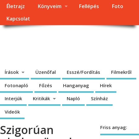
Életrajz
Könyveim
Fellépés
Foto
Kapcsolat
Dragomán György
honlapja
Írások, interjúk, kritikák. – Átmeneti állapot, éppen frissül a honlap.
Írások
Üzenőfal
Esszé/Fordítás
Filmekről
Fotonapló
Főzés
Hanganyag
Hírek
Interjúk
Kritikák
Napló
Színház
Videók
Szigorúan
Friss anyag: