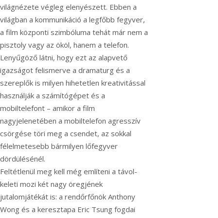
világnézete végleg elenyészett. Ebben a
világban a kommunikáció a legfőbb fegyver,
a film központi szimbóluma tehát már nem a
pisztoly vagy az ököl, hanem a telefon.
Lenyűgöző látni, hogy ezt az alapvető
igazságot felismerve a dramaturg és a
szereplők is milyen hihetetlen kreativitással
használják a számítógépet és a
mobiltelefont – amikor a film
nagyjelenetében a mobiltelefon agresszív
csörgése töri meg a csendet, az sokkal
félelmetesebb bármilyen lőfegyver
dördülésénél.
Feltétlenül meg kell még említeni a távol-
keleti mozi két nagy öregjének
jutalomjátékát is: a rendőrfőnök Anthony
Wong és a keresztapa Eric Tsung fogdai