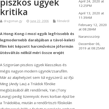
piszkos ügyek
April 24, 2020 at
12:25PM
kritika
April 13, 2020 at
11:39AM
dragoman.gy
June 22, 2006
Filmekről
February 12, 2020
at 08:28AM
A Hong-Kong-i mozi egyik legfrissebb és
Narancsszörp
legmodernebb darabjában a távol-keleti
December 06,
film két képzett harcművésze jóformán
2019 at 08:25AM
ütésváltás nélkül méri össze erejét
A Szigorúan piszkos ügyek klasszikus és
mégis nagyon modern ügynök/zsarufilm.
Már az alaphelyzet sem túl egyszerű: az ifjú
Ming (Andy Lau) a Triádok főnöke
megbízásából állt rendőrnek, Yan (Tony
Leung) pedig tizennyolc éves korban épül be
a Triádokba, miután a rendőrtiszti főiskolán