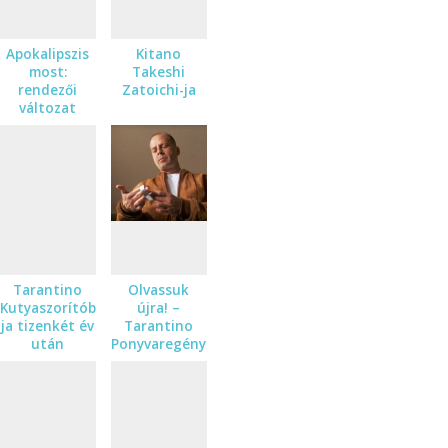
Apokalipszis
Kitano
most:
Takeshi
rendezői
Zatoichi-ja
változat
Tarantino
Olvassuk
Kutyaszorítóban-
újra! –
ja tizenkét év
Tarantino
után
Ponyvaregénye
tíz év után