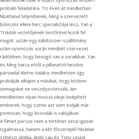
alkalmasnak ítélik a fedett nyomózás embert
próbáló feladatára. Tíz éven át mindketten
hibátlanul teljesítenek, Ming a szervezett
bűnözés elleni harc specialistája lesz, Yan a
Triádok vezetőjének testőrévé küzdi fel
magát, aztán egy kábítószer-szállítmány
utáni nyomozás során mindkét szervezet
rádöbben, hogy besúgó van a soraikban. Yan
és Ming harca ettől a pillanattól kezdve
párviada
l életre-halálra: mindketten úgy
próbálják elkapni a másikat, hogy közben
önmagukat ne veszélyeztessék, ám
mindketten olyan hosszú ideje beépített
emberek, hogy szinte azt sem tudják már
pontosan, hogy kicsodák is valójában.
A filmet persze nem a történet teszi igazán
izgalmassá, hanem a két főszereplő hibátlan
színészi játéka. Andy Lau és Tony Leung