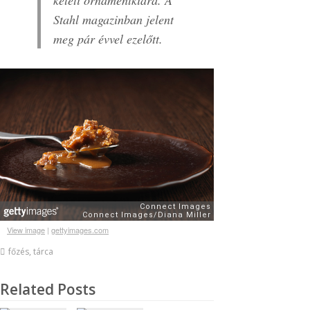
Stahl magazinban jelent
meg pár évvel ezelőtt.
View image
|
gettyimages.com
főzés
,
tárca
Related Posts