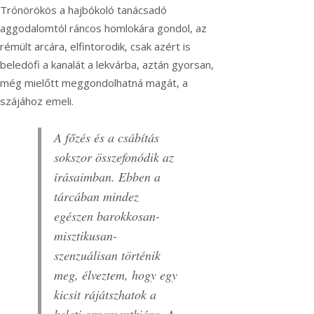
Trónörökös a hajbókoló tanácsadó
aggodalomtól ráncos homlokára gondol, az
rémült arcára, elfintorodik, csak azért is
beledöfi a kanalát a lekvárba, aztán gyorsan,
még mielőtt meggondolhatná magát, a
szájához emeli.
A főzés és a csábítás
sokszor összefonódik az
írásaimban. Ebben a
tárcában mindez
egészen barokkosan-
misztikusan-
szenzuálisan történik
meg, élveztem, hogy egy
kicsit rájátszhatok a
keleti ornamentkiára. A