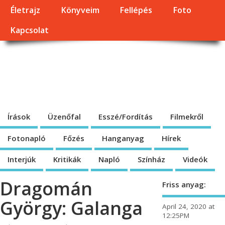
Életrajz
Könyveim
Fellépés
Foto
Kapcsolat
Dragomán György
honlapja
Írások, interjúk, kritikák. – Átmeneti állapot, éppen frissül a honlap.
Írások
Üzenőfal
Esszé/Fordítás
Filmekről
Fotonapló
Főzés
Hanganyag
Hírek
Interjúk
Kritikák
Napló
Színház
Videók
Dragomán
Friss anyag:
György: Galanga
April 24, 2020 at
12:25PM