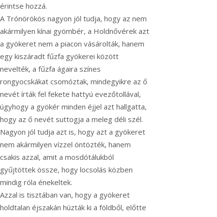
érintse hozzá.
A Trónörökös nagyon jól tudja, hogy az nem
akármilyen kínai gyömbér, a Holdnővérek azt
a gyökeret nem a piacon vásárolták, hanem
egy kiszáradt fűzfa gyökerei között
nevelték, a fűzfa ágaira színes
rongyocskákat csomóztak, mindegyikre az ő
nevét írták fel fekete hattyú evezőtollával,
úgyhogy a gyökér minden éjjel azt hallgatta,
hogy az ő nevét suttogja a meleg déli szél.
Nagyon jól tudja azt is, hogy azt a gyökeret
nem akármilyen vízzel öntözték, hanem
csakis azzal, amit a mosdótálukból
gyűjtöttek össze, hogy locsolás közben
mindig róla énekeltek.
Azzal is tisztában van, hogy a gyökeret
holdtalan éjszakán húzták ki a földből, előtte