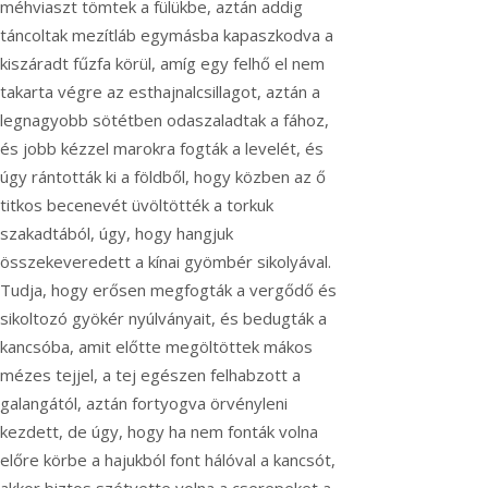
méhviaszt tömtek a fülükbe, aztán addig
táncoltak mezítláb egymásba kapaszkodva a
kiszáradt fűzfa körül, amíg egy felhő el nem
takarta végre az esthajnalcsillagot, aztán a
legnagyobb sötétben odaszaladtak a fához,
és jobb kézzel marokra fogták a levelét, és
úgy rántották ki a földből, hogy közben az ő
titkos becenevét üvöltötték a torkuk
szakadtából, úgy, hogy hangjuk
összekeveredett a kínai gyömbér sikolyával.
Tudja, hogy erősen megfogták a vergődő és
sikoltozó gyökér nyúlványait, és bedugták a
kancsóba, amit előtte megöltöttek mákos
mézes tejjel, a tej egészen felhabzott a
galangától, aztán fortyogva örvényleni
kezdett, de úgy, hogy ha nem fonták volna
előre körbe a hajukból font hálóval a kancsót,