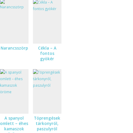
Narancsszörp
Cékla – A
fontos
gyökér
A spanyol
Töprengések
omlett – éhes
tárkonyról,
kamaszok
paszulyról