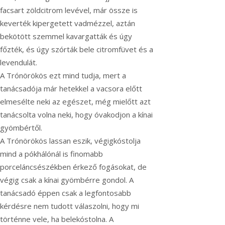
facsart zöldcitrom levével, már össze is
keverték kipergetett vadmézzel, aztán
bekötött szemmel kavargatták és úgy
főzték, és úgy szórták bele citromfüvet és a
levendulát.
A Trónörökös ezt mind tudja, mert a
tanácsadója már hetekkel a vacsora előtt
elmesélte neki az egészet, még mielőtt azt
tanácsolta volna neki, hogy óvakodjon a kínai
gyömbértől.
A Trónörökös lassan eszik, végigkóstolja
mind a pókhálónál is finomabb
porceláncsészékben érkező fogásokat, de
végig csak a kínai gyömbérre gondol. A
tanácsadó éppen csak a legfontosabb
kérdésre nem tudott válaszolni, hogy mi
történne vele, ha belekóstolna. A