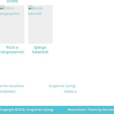
öröme
Pizza a
Spárga-
tengerparton
kalandok
«
Finn lazacleves
Dragomán György:
(lohikeitto)
Rakéta
»
Copyright ©2026. Dragomán György
Mesocolumn Theme by Dezzain