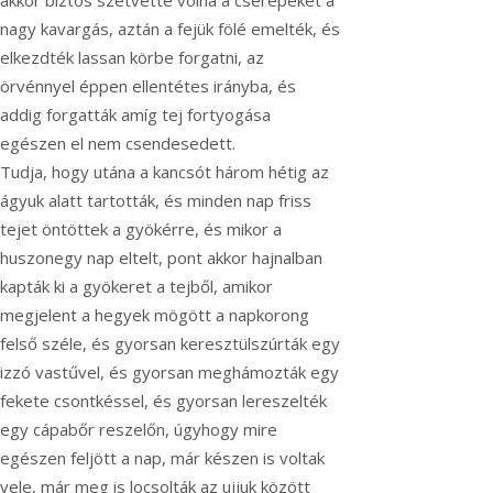
akkor biztos szétvette volna a cserepeket a
nagy kavargás, aztán a fejük fölé emelték, és
elkezdték lassan körbe forgatni, az
örvénnyel éppen ellentétes irányba, és
addig forgatták amíg tej fortyogása
egészen el nem csendesedett.
Tudja, hogy utána a kancsót három hétig az
ágyuk alatt tartották, és minden nap friss
tejet öntöttek a gyökérre, és mikor a
huszonegy nap eltelt, pont akkor hajnalban
kapták ki a gyökeret a tejből, amikor
megjelent a hegyek mögött a napkorong
felső széle, és gyorsan keresztülszúrták egy
izzó vastűvel, és gyorsan meghámozták egy
fekete csontkéssel, és gyorsan lereszelték
egy cápabőr reszelőn, úgyhogy mire
egészen feljött a nap, már készen is voltak
vele, már meg is locsolták az ujjuk között