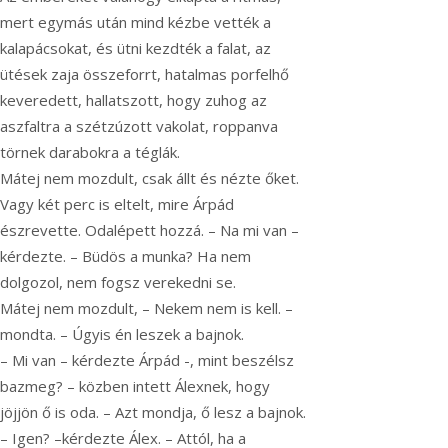
mert egymás után mind kézbe vették a
kalapácsokat, és ütni kezdték a falat, az
ütések zaja összeforrt, hatalmas porfelhő
keveredett, hallatszott, hogy zuhog az
aszfaltra a szétzúzott vakolat, roppanva
törnek darabokra a téglák.
Mátej nem mozdult, csak állt és nézte őket.
Vagy két perc is eltelt, mire Árpád
észrevette. Odalépett hozzá. – Na mi van –
kérdezte. – Büdös a munka? Ha nem
dolgozol, nem fogsz verekedni se.
Mátej nem mozdult, – Nekem nem is kell. –
mondta. – Úgyis én leszek a bajnok.
– Mi van – kérdezte Árpád -, mint beszélsz
bazmeg? – közben intett Álexnek, hogy
jöjjön ő is oda. – Azt mondja, ő lesz a bajnok.
– Igen? –kérdezte Álex. – Attól, ha a