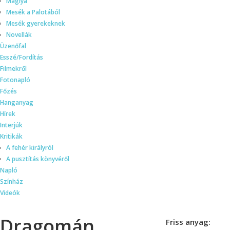
Máglya
Mesék a Palotából
Mesék gyerekeknek
Novellák
Üzenőfal
Esszé/Fordítás
Filmekről
Fotonapló
Főzés
Hanganyag
Hírek
Interjúk
Kritikák
A fehér királyról
A pusztítás könyvéről
Napló
Színház
Videók
Dragomán
Friss anyag: