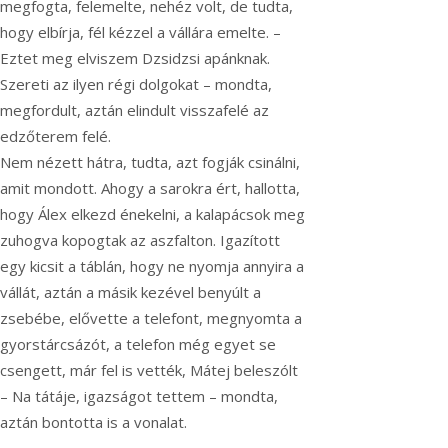
megfogta, felemelte, nehéz volt, de tudta,
hogy elbírja, fél kézzel a vállára emelte. –
Eztet meg elviszem Dzsidzsi apánknak.
Szereti az ilyen régi dolgokat – mondta,
megfordult, aztán elindult visszafelé az
edzőterem felé.
Nem nézett hátra, tudta, azt fogják csinálni,
amit mondott. Ahogy a sarokra ért, hallotta,
hogy Álex elkezd énekelni, a kalapácsok meg
zuhogva kopogtak az aszfalton. Igazított
egy kicsit a táblán, hogy ne nyomja annyira a
vállát, aztán a másik kezével benyúlt a
zsebébe, elővette a telefont, megnyomta a
gyorstárcsázót, a telefon még egyet se
csengett, már fel is vették, Mátej beleszólt
– Na tátáje, igazságot tettem – mondta,
aztán bontotta is a vonalat.