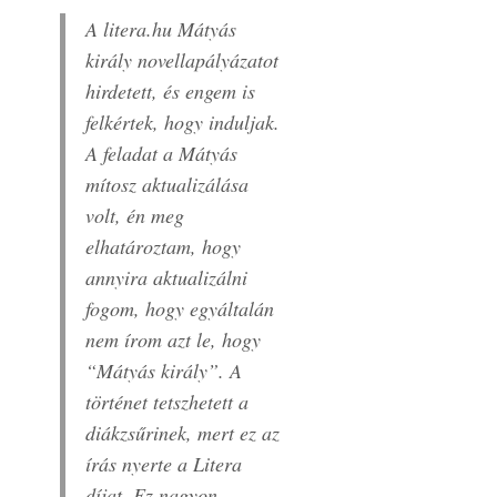
A litera.hu Mátyás
király novellapályázatot
hirdetett, és engem is
felkértek, hogy induljak.
A feladat a Mátyás
mítosz aktualizálása
volt, én meg
elhatároztam, hogy
annyira aktualizálni
fogom, hogy egyáltalán
nem írom azt le, hogy
“Mátyás király”. A
történet tetszhetett a
diákzsűrinek, mert ez az
írás nyerte a Litera
díjat. Ez nagyon