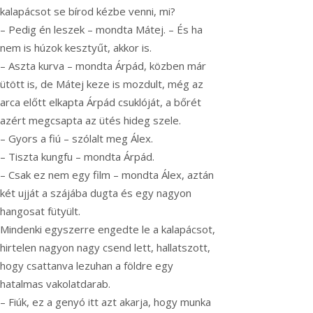
kalapácsot se bírod kézbe venni, mi?
– Pedig én leszek – mondta Mátej. – És ha
nem is húzok kesztyűt, akkor is.
– Aszta kurva – mondta Árpád, közben már
ütött is, de Mátej keze is mozdult, még az
arca előtt elkapta Árpád csuklóját, a bőrét
azért megcsapta az ütés hideg szele.
– Gyors a fiú – szólalt meg Álex.
– Tiszta kungfu – mondta Árpád.
– Csak ez nem egy film – mondta Álex, aztán
két ujját a szájába dugta és egy nagyon
hangosat fütyült.
Mindenki egyszerre engedte le a kalapácsot,
hirtelen nagyon nagy csend lett, hallatszott,
hogy csattanva lezuhan a földre egy
hatalmas vakolatdarab.
– Fiúk, ez a genyó itt azt akarja, hogy munka