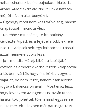
nélkül csináljunk belőle bajnokot – kiáltotta
Árpád. –Meg akart alkudni velünk a hátatok
mögött. Nem akar bunyózni.
– Úgyhogy most nem kesztyűvel fog, hanem
kalapáccsal – mondta Álex.
– Na ehhez mit szólsz, te kis patkány? –
kérdezte Árpád, és a fejével a többiek felé
intett. – Adjatok neki egy kalapácsot. Lássuk,
azzal mennyire gyors lesz.
– Jó – mondta Mátej. Kibújt a kabátjából,
közben az emberek körbevették, kalapáccsal
a kézben, várták, hogy ő is kézbe vegye a
sajátját, de nem vette, hanem csak arrébb
rúgta a bakancsa orrával. – Mostan az lesz,
hogy leveszem az ingemet is, aztán utána,
ha akartok, jöhettek tőlem mind egyszerre
is. Ha mertek – közben már pattintgatta is