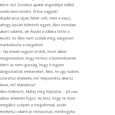
kérni. Azt Dzsidzsi apánk engedélye nélkül
senki nem rendez. Értve vagyok?
Árpád arca olyan fehér volt, mint a viasz,
ahogy lassan bólintott egyet, Álex mondani
akart valamit, de Árpád a vállára tette a
kezét, és Álex nem szólalt meg, idegesen
markolászta a megafont.
– Na ennek nagyon örülök, most akkor
megmondom, hogy mi lesz a büntetésetek.
Mert az nem igazság, hogy ti ingyen
dolgoztattok embereket. Álex, te úgy tudom
szeretsz énekelni, mi? Népzenész akarsz
lenni, mi? Mánelista?
Álex bólintott, Mátej meg folytatta: – Jól van,
akkor énekelni fogsz. Az lesz, hogy te itten
megállsz szépen a megafonnal, aztán
énekelsz valami jó ritmusosat, minthogyha