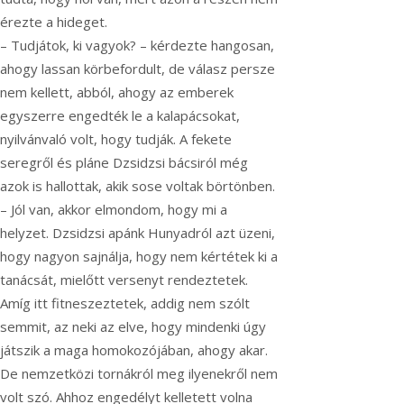
érezte a hideget.
– Tudjátok, ki vagyok? – kérdezte hangosan,
ahogy lassan körbefordult, de válasz persze
nem kellett, abból, ahogy az emberek
egyszerre engedték le a kalapácsokat,
nyilvánvaló volt, hogy tudják. A fekete
seregről és pláne Dzsidzsi bácsiról még
azok is hallottak, akik sose voltak börtönben.
– Jól van, akkor elmondom, hogy mi a
helyzet. Dzsidzsi apánk Hunyadról azt üzeni,
hogy nagyon sajnálja, hogy nem kértétek ki a
tanácsát, mielőtt versenyt rendeztetek.
Amíg itt fitneszeztetek, addig nem szólt
semmit, az neki az elve, hogy mindenki úgy
játszik a maga homokozójában, ahogy akar.
De nemzetközi tornákról meg ilyenekről nem
volt szó. Ahhoz engedélyt kelletett volna