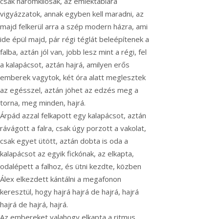
csak háromkilósak, az emléktáblára
vigyázzatok, annak egyben kell maradni, az
majd felkerül arra a szép modern házra, ami
ide épül majd, pár régi téglát beleépítenek a
falba, aztán jól van, jobb lesz mint a régi, fel
a kalapácsot, aztán hajrá, amilyen erős
emberek vagytok, két óra alatt meglesztek
az egésszel, aztán jöhet az edzés meg a
torna, meg minden, hajrá.
Árpád azzal felkapott egy kalapácsot, aztán
rávágott a falra, csak úgy porzott a vakolat,
csak egyet ütött, aztán dobta is oda a
kalapácsot az egyik fickónak, az elkapta,
odalépett a falhoz, és ütni kezdte, közben
Álex elkezdett kántálni a megafonon
keresztül, hogy hajrá hajrá de hajrá, hajrá
hajrá de hajrá, hajrá.
Az embereket valahogy elkapta a ritmus,