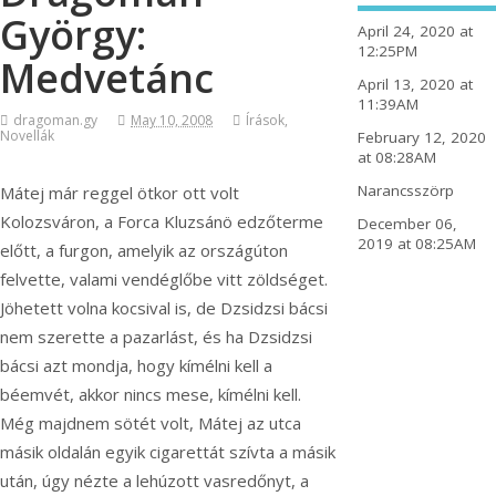
György:
April 24, 2020 at
12:25PM
Medvetánc
April 13, 2020 at
11:39AM
dragoman.gy
May 10, 2008
Írások
,
Novellák
February 12, 2020
at 08:28AM
Narancsszörp
Mátej már reggel ötkor ott volt
Kolozsváron, a Forca Kluzsánö edzőterme
December 06,
2019 at 08:25AM
előtt, a furgon, amelyik az országúton
felvette, valami vendéglőbe vitt zöldséget.
Jöhetett volna kocsival is, de Dzsidzsi bácsi
nem szerette a pazarlást, és ha Dzsidzsi
bácsi azt mondja, hogy kímélni kell a
béemvét, akkor nincs mese, kímélni kell.
Még majdnem sötét volt, Mátej az utca
másik oldalán egyik cigarettát szívta a másik
után, úgy nézte a lehúzott vasredőnyt, a