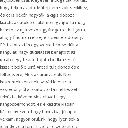
legtöbben csak idegesen álldogáltak, várták,
hogy teljen az idő. Mátej nem szólt senkihez,
és őt is békén hagyták, a cigis doboza
kiürült, az utolsó szálat nem gyújtotta meg,
hanem az ujjai között gyűrögette, hallgatta,
ahogy finoman recsegett benne a dohány.
Fél tízkor aztán egyszerre felpezsdült a
hangulat, nagy dudálással behajtott az
utcába egy fekete tojota landkrúzer, és
kiszállt belőle Bíró Árpád tulajdonos és a
féltestvére, Álex az aranytorok. Nem
köszöntek senkinek. Árpád levette a
vasredőnyről a lakatot, aztán fél kézzel
felhúzta, közben Álex elővett egy
hangosbemondót, és elkezdte kiabálni
három nyelven, hogy bunöziua, jónapot,
velkám, nagyon örülünk, hogy ilyen sok a
jelentkező a tornára, jó egészséget és