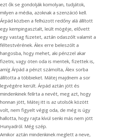
ezt ők se gondolják komolyan, tudjátok,
milyen a média, azoknak a szenzáció kell.
Árpád közben a felhúzott redőny alá állított
egy kempingasztalt, leült mögéje, elővett
egy vastag füzetet, aztán odaszólt valamit a
féltestvérének. Álex erre beleszólt a
hangosba, hogy mehet, aki pénzzel akar
fizetni, vagy öten oda is mentek, fizettek is,
amíg Árpád a pénzt számolta, Álex sorba
állította a többieket. Mátej majdnem a sor
legvégére került. Árpád aztán jött és
mindenkinek felírta a nevét, meg azt, hogy
honnan jött, Mátej itt is az utolsók között
volt, nem figyelt végig oda, de még is úgy
hallotta, hogy rajta kívül senki más nem jött
Hunyadról. Még szép.
Amikor aztán mindenkinek meglett a neve,