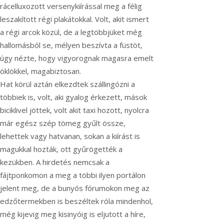
rácelluxozott versenykiírással meg a félig
leszakított régi plakátokkal. Volt, akit ismert
a régi arcok közül, de a legtöbbjüket még
hallomásból se, mélyen beszívta a füstöt,
úgy nézte, hogy vigyorognak magasra emelt
öklökkel, magabiztosan.
Hat körül aztán elkezdtek szállingózni a
többiek is, volt, aki gyalog érkezett, mások
biciklivel jöttek, volt akit taxi hozott, nyolcra
már egész szép tömeg gyűlt össze,
lehettek vagy hatvanan, sokan a kiírást is
magukkal hozták, ott gyűrögették a
kezükben. A hirdetés nemcsak a
fájtponkomon a meg a többi ilyen portálon
jelent meg, de a bunyós fórumokon meg az
edzőtermekben is beszéltek róla mindenhol,
még kijevig meg kisinyóig is eljutott a híre,