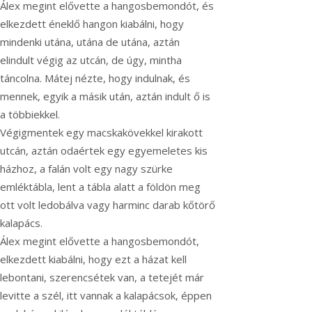
Álex megint elővette a hangosbemondót, és
elkezdett éneklő hangon kiabálni, hogy
mindenki utána, utána de utána, aztán
elindult végig az utcán, de úgy, mintha
táncolna. Mátej nézte, hogy indulnak, és
mennek, egyik a másik után, aztán indult ő is
a többiekkel.
Végigmentek egy macskakövekkel kirakott
utcán, aztán odaértek egy egyemeletes kis
házhoz, a falán volt egy nagy szürke
emléktábla, lent a tábla alatt a földön meg
ott volt ledobálva vagy harminc darab kőtörő
kalapács.
Álex megint elővette a hangosbemondót,
elkezdett kiabálni, hogy ezt a házat kell
lebontani, szerencsétek van, a tetejét már
levitte a szél, itt vannak a kalapácsok, éppen