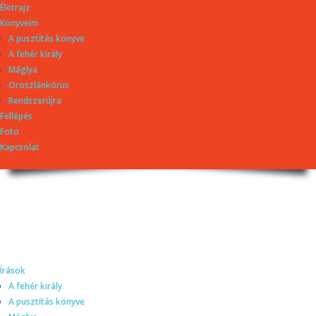
Életrajz
Könyveim
A pusztítás könyve
A fehér király
Máglya
Oroszlánkórus
Rendszerújra
Fellépés
Foto
Kapcsolat
Dragomán György
honlapja
Írások, interjúk, kritikák. – Átmeneti állapot, éppen frissül a honlap.
Írások
A fehér király
A pusztítás könyve