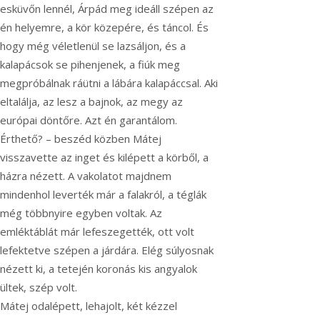
esküvőn lennél, Árpád meg ideáll szépen az
én helyemre, a kör közepére, és táncol. És
hogy még véletlenül se lazsáljon, és a
kalapácsok se pihenjenek, a fiúk meg
megpróbálnak ráütni a lábára kalapáccsal. Aki
eltalálja, az lesz a bajnok, az megy az
európai döntőre. Azt én garantálom.
Érthető? – beszéd közben Mátej
visszavette az inget és kilépett a körből, a
házra nézett. A vakolatot majdnem
mindenhol leverték már a falakról, a téglák
még többnyire egyben voltak. Az
emléktáblát már lefeszegették, ott volt
lefektetve szépen a járdára. Elég súlyosnak
nézett ki, a tetején koronás kis angyalok
ültek, szép volt.
Mátej odalépett, lehajolt, két kézzel