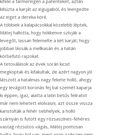
kifele a farmeringén a patenteket, aztán
kihúzta a karját az ingujjaiból, és leengedte
az inget a dereka köré.
A többiek a kalapácsokkal közelebb léptek,
Mátej hallotta, hogy hökkenve szívják a
levegőt, lassan felemelte a két karját, hogy
jobban lássák a mellkasán és a hátán
körbefutó rajzokat.
A tetoválások az évek során kicsit
megkoptak és kifakultak, de azért nagyon jól
látszott a hatalmas nagy fekete holló, ahogy
egy levágott koronás fej bal szemét kaparja
ki éppen, igaz, alatta a latin betűs feliratot
már nem lehetett elolvasni, azt össze vissza
karistolták a fehér sebhelyek, a holló
szárnyán is futott egy rózsaszínes-fehéres
vastag rézsútos vágás, Mátej pontosan
tudta, hogy hol van, mert azon a részen nem