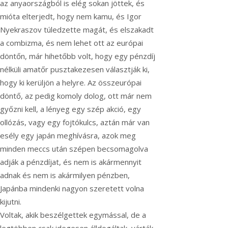
az anyaországból is elég sokan jöttek, és
mióta elterjedt, hogy nem kamu, és Igor
Nyekraszov túledzette magát, és elszakadt
a combizma, és nem lehet ott az európai
döntőn, már hihetőbb volt, hogy egy pénzdíj
nélküli amatőr pusztakezesen választják ki,
hogy ki kerüljön a helyre.
Az összeurópai
döntő, az pedig komoly dolog, ott már nem
győzni kell, a lényeg egy szép akció, egy
ollózás, vagy egy fojtókulcs, aztán már van
esély egy japán meghívásra, azok meg
minden meccs után szépen becsomagolva
adják a pénzdíjat, és nem is akármennyit
adnak és nem is akármilyen pénzben,
Japánba mindenki nagyon szeretett volna
kijutni.
Voltak, akik beszélgettek egymással, de a