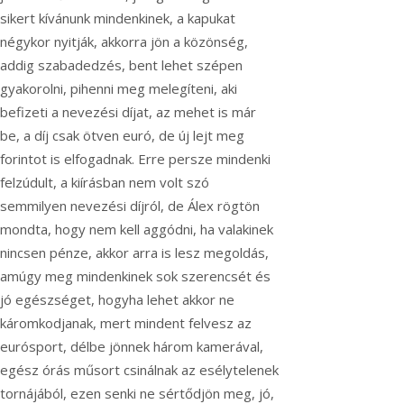
sikert kívánunk mindenkinek, a kapukat
négykor nyitják, akkorra jön a közönség,
addig szabadedzés, bent lehet szépen
gyakorolni, pihenni meg melegíteni, aki
befizeti a nevezési díjat, az mehet is már
be, a díj csak ötven euró, de új lejt meg
forintot is elfogadnak. Erre persze mindenki
felzúdult, a kiírásban nem volt szó
semmilyen nevezési díjról, de Álex rögtön
mondta, hogy nem kell aggódni, ha valakinek
nincsen pénze, akkor arra is lesz megoldás,
amúgy meg mindenkinek sok szerencsét és
jó egészséget, hogyha lehet akkor ne
káromkodjanak, mert mindent felvesz az
eurósport, délbe jönnek három kamerával,
egész órás műsort csinálnak az esélytelenek
tornájából, ezen senki ne sértődjön meg, jó,