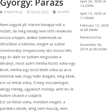
György: Parázs
April 24, 2020 at
12:25PM
dragoman.gy
April 4, 2012
Novellák
April 13, 2020 at
11:39AM
Nem vagyok jól. Három hónapja volt a
February 12, 2020
at 08:28AM
műtét, de még mindig nem nőtt rendesen
vissza a hajam, amikor belenézek az
Narancsszörp
öltözőben a tükörbe, megint az szinte
December 06,
2019 at 08:25AM
csontsovány öregasszony néz vissza rám,
egy év alatt se tudtam megszokni a
látványt, most azért mintha hízott volna egy
kicsit, mintha egy kicsit kitelt volna az arca.
Intettek neki, hogy helló drágám, még élünk,
ezt se hittük volna, ő meg visszainteget,
ahogy mindig, ugyanezt mondja, amit én, le
tudom olvasni a szájáról.
Ezt se hittük volna, mondom megint, a
parókára nézek, amíg nem muszáj, nem