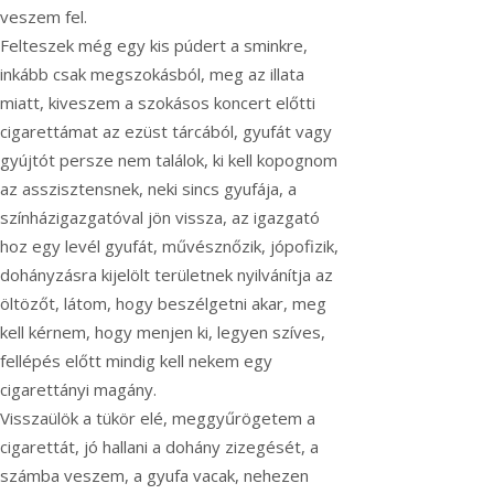
veszem fel.
Felteszek még egy kis púdert a sminkre,
inkább csak megszokásból, meg az illata
miatt, kiveszem a szokásos koncert előtti
cigarettámat az ezüst tárcából, gyufát vagy
gyújtót persze nem találok, ki kell kopognom
az asszisztensnek, neki sincs gyufája, a
színházigazgatóval jön vissza, az igazgató
hoz egy levél gyufát, művésznőzik, jópofizik,
dohányzásra kijelölt területnek nyilvánítja az
öltözőt, látom, hogy beszélgetni akar, meg
kell kérnem, hogy menjen ki, legyen szíves,
fellépés előtt mindig kell nekem egy
cigarettányi magány.
Visszaülök a tükör elé, meggyűrögetem a
cigarettát, jó hallani a dohány zizegését, a
számba veszem, a gyufa vacak, nehezen