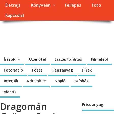
Életrajz
Könyveim
Fellépés
Foto
Kapcsolat
Dragomán György
honlapja
Írások, interjúk, kritikák. – Átmeneti állapot, éppen frissül a honlap.
Írások
Üzenőfal
Esszé/Fordítás
Filmekről
Fotonapló
Főzés
Hanganyag
Hírek
Interjúk
Kritikák
Napló
Színház
Videók
Dragomán
Friss anyag: