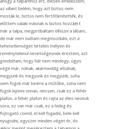
ahogy a talpamhoz ért, élesen emlékszem,
az villant belém, hogy azt biztos nem
mosták le, biztos nem fertőtlenítették, és
előttem valaki másnak is biztos hozzáért
már a talpa, megpróbáltam elhúzni a lábam,
de már nem tudtam megmozdulni, ezt a
tehetetlenséget hirtelen mélyen és
reménytelenül nevetségesnek éreztem, azt
gondoltam, hogy hát nem mindegy, úgyis
vége már, tolnak, akármeddig eltolnak,
megyünk és megyünk és megyünk, soha
sem fogok már beérni a műtőbe, soha nem
fogok kijönni onnan, nincsen, csak ez a fehér
plafon, a fehér plafon és rajta az éles neonok
sora, ez van már csak, ez a hideg és
fojtogató csend, el kell fogadni, bele kell
nyugodni, egyszer minden véget ér, és
akkor megint megéreztem a talpamon a