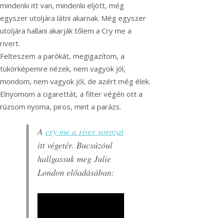
mindenki itt van, mindenki eljött, még
egyszer utoljára látni akarnak. Még egyszer
utoljára hallani akarják tőlem a Cry me a
rivert.
Felteszem a parókát, megigazítom, a
tükörképemre nézek, nem vagyok jól,
mondom, nem vagyok jól, de azért még élek.
Elnyomom a cigarettát, a filter végén ott a
rúzsom nyoma, piros, mint a parázs.
A
cry me a river sorozat
itt végetér. Bucsúzóul
hallgassuk meg Julie
London előadásában: