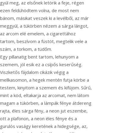
gyúl meg, az elsőnek letörik a feje, régen
ezen feldühödtem volna, de most nem
bánom, másikat veszek ki a levélből, az már
meggyúl, a tükörben nézem a sárga lángot,
az arcom elé emelem, a cigarettához
tartom, beszívom a füstöt, megtelik vele a
szám, a torkom, a tüdőm.
Egy pillanatig bent tartom, lehunyom a
szemem, jól esik ez a csípős keserűség.
Viszketős fájdalom cikázik végig a
mellkasomon, a hegek mentén futja körbe a
testem, kinyitom a szemem és kifújom. Sűrű,
mint a köd, eltakarja az arcomat, nem látom
magam a tükörben, a lámpák fénye átdereng
rajta, éles sárga fény, a neon jut eszembe,
ott a plafonon, a neon éles fénye és a
gurulós vaságy keretének a hidegsége, az,