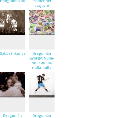
Hangdobozok
maidennel
csajozni
Sabbathkoncert
Dragomán
György: Nulla-
nulla-nulla-
nulla-nulla
Dragomán
Dragomán