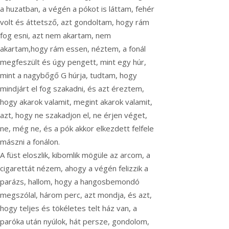
a huzatban, a végén a pókot is láttam, fehér
volt és áttetsző, azt gondoltam, hogy rám
fog esni, azt nem akartam, nem
akartam,hogy rám essen, néztem, a fonál
megfeszült és úgy pengett, mint egy húr,
mint a nagybőgő G húrja, tudtam, hogy
mindjárt el fog szakadni, és azt éreztem,
hogy akarok valamit, megint akarok valamit,
azt, hogy ne szakadjon el, ne érjen véget,
ne, még ne, és a pók akkor elkezdett felfele
mászni a fonálon.
A füst eloszlik, kibomlik mögüle az arcom, a
cigarettát nézem, ahogy a végén felizzik a
parázs, hallom, hogy a hangosbemondó
megszólal, három perc, azt mondja, és azt,
hogy teljes és tökéletes telt ház van, a
paróka után nyúlok, hát persze, gondolom,