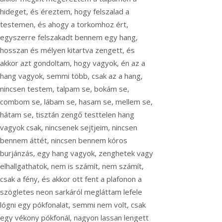
hideget, és éreztem, hogy felszalad a
testemen, és ahogy a torkomhoz ért,
egyszerre felszakadt bennem egy hang,
hosszan és mélyen kitartva zengett, és
akkor azt gondoltam, hogy vagyok, én az a
hang vagyok, semmi több, csak az a hang,
nincsen testem, talpam se, bokám se,
combom se, lábam se, hasam se, mellem se,
hátam se, tisztán zengő testtelen hang
vagyok csak, nincsenek sejtjeim, nincsen
bennem áttét, nincsen bennem kóros
burjánzás, egy hang vagyok, zenghetek vagy
elhallgathatok, nem is számít, nem számít,
csak a fény, és akkor ott fent a plafonon a
szögletes neon sarkáról megláttam lefele
lógni egy pókfonalat, semmi nem volt, csak
egy vékony pókfonál, nagyon lassan lengett