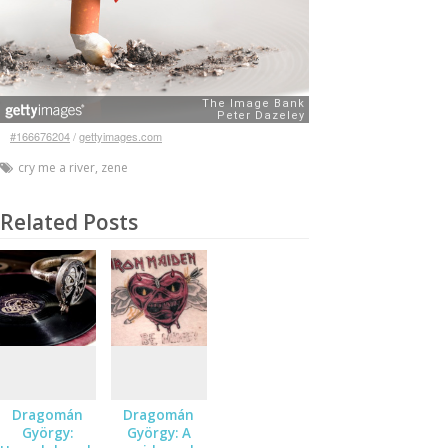
#166676204
/
gettyimages.com
cry me a river
,
zene
Related Posts
Dragomán
Dragomán
György:
György: A