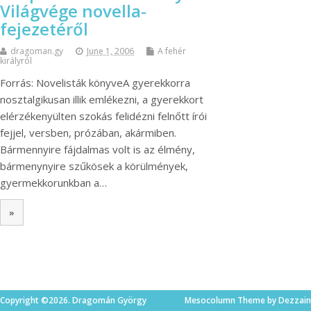
Világvége novella-
fejezetéről
dragoman.gy
June 1, 2006
A fehér
királyról
Forrás: Novelisták könyveA gyerekkorra
nosztalgikusan illik emlékezni, a gyerekkort
elérzékenyülten szokás felidézni felnőtt írói
fejjel, versben, prózában, akármiben.
Bármennyire fájdalmas volt is az élmény,
bármenynyire szűkösek a körülmények,
gyermekkorunkban a…
»
Copyright ©2026. Dragomán György
Mesocolumn Theme by Dezzain