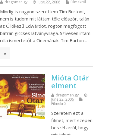
dragoman.gy
June 22, 2006
Filmekről
Mindig is nagyon szerettem Tim Burtont,
nem is tudom mit láttam tőle először, talán
az Óllókezű Edwárdot, rögtön megfogott
bátran giccses látványvilága. Szívesen írtam
róla ismertetőt a Cinemának. Tim Burton…
»
Mióta Otár
elment
dragoman.gy
June 22, 2006
Filmekről
Szeretem ezt a
filmet, mert szépen
beszél arról, hogy
mit jelent