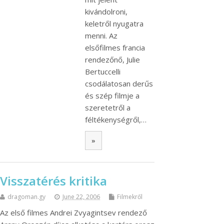
kivándolroni,
keletről nyugatra
menni. Az
elsőfilmes francia
rendezőnő, Julie
Bertuccelli
csodálatosan derűs
és szép filmje a
szeretetről a
féltékenységről,…
»
Visszatérés kritika
dragoman.gy
June 22, 2006
Filmekről
Az első filmes Andrei Zvyagintsev rendező