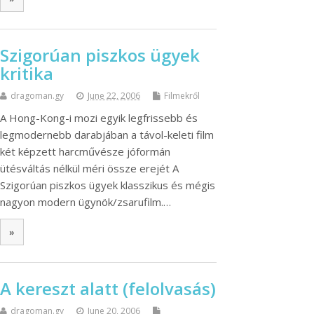
Szigorúan piszkos ügyek
kritika
dragoman.gy
June 22, 2006
Filmekről
A Hong-Kong-i mozi egyik legfrissebb és
legmodernebb darabjában a távol-keleti film
két képzett harcművésze jóformán
ütésváltás nélkül méri össze erejét A
Szigorúan piszkos ügyek klasszikus és mégis
nagyon modern ügynök/zsarufilm.…
»
A kereszt alatt (felolvasás)
dragoman.gy
June 20, 2006