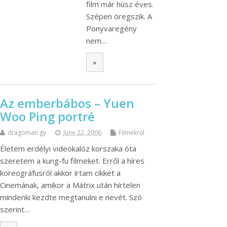
film már húsz éves.
Szépen öregszik. A
Ponyvaregény
nem…
»
Az emberbábos – Yuen
Woo Ping portré
dragoman.gy
June 22, 2006
Filmekről
Életem erdélyi videokalóz korszaka óta
szeretem a kung-fu filmeket. Erről a híres
koreográfusról akkor írtam cikket a
Cinemának, amikor a Mátrix után hírtelen
mindenki kezdte megtanulni e nevét. Szó
szerint…