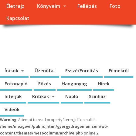
Életrajz
Könyveim
Fellépés
Foto
Kapcsolat
Dragomán György
honlapja
Írások, interjúk, kritikák. – Átmeneti állapot, éppen frissül a honlap.
Írások
Üzenőfal
Esszé/Fordítás
Filmekről
Fotonapló
Főzés
Hanganyag
Hírek
Interjúk
Kritikák
Napló
Színház
Videók
Warning
: Attempt to read property "term_id" on null in
/home/mozgovil/public_html/gyorgydragoman.com/wp-
content/themes/mesocolumn/archive.php
on line
2