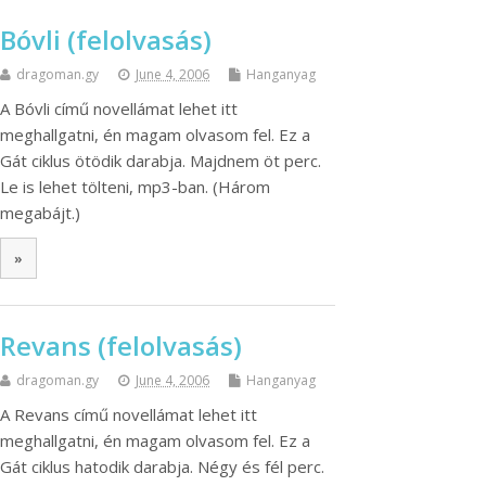
Bóvli (felolvasás)
dragoman.gy
June 4, 2006
Hanganyag
A Bóvli című novellámat lehet itt
meghallgatni, én magam olvasom fel. Ez a
Gát ciklus ötödik darabja. Majdnem öt perc.
Le is lehet tölteni, mp3-ban. (Három
megabájt.)
»
Revans (felolvasás)
dragoman.gy
June 4, 2006
Hanganyag
A Revans című novellámat lehet itt
meghallgatni, én magam olvasom fel. Ez a
Gát ciklus hatodik darabja. Négy és fél perc.