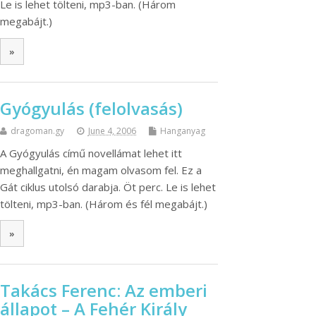
Le is lehet tölteni, mp3-ban. (Három
megabájt.)
»
Gyógyulás (felolvasás)
dragoman.gy
June 4, 2006
Hanganyag
A Gyógyulás című novellámat lehet itt
meghallgatni, én magam olvasom fel. Ez a
Gát ciklus utolsó darabja. Öt perc. Le is lehet
tölteni, mp3-ban. (Három és fél megabájt.)
»
Takács Ferenc: Az emberi
állapot – A Fehér Király