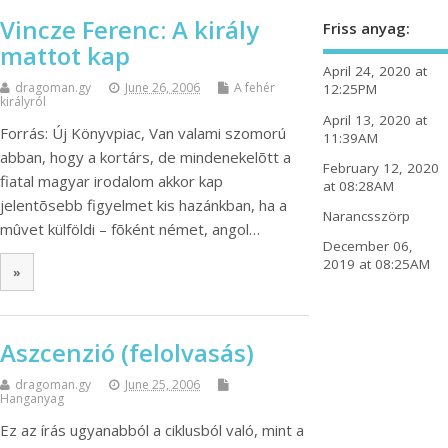
Vincze Ferenc: A király
Friss anyag:
mattot kap
April 24, 2020 at
dragoman.gy
June 26, 2006
A fehér
12:25PM
királyról
April 13, 2020 at
Forrás: Új Könyvpiac, Van valami szomorú
11:39AM
abban, hogy a kortárs, de mindenekelõtt a
February 12, 2020
fiatal magyar irodalom akkor kap
at 08:28AM
jelentõsebb figyelmet kis hazánkban, ha a
Narancsszörp
mûvet külföldi – fõként német, angol…
December 06,
2019 at 08:25AM
»
Aszcenzió (felolvasás)
dragoman.gy
June 25, 2006
Hanganyag
Ez az írás ugyanabból a ciklusból való, mint a