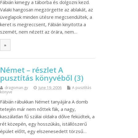
Fábián kimegy a táborba és dolgozni kezd.
Valaki hangosan megzörgette az ablakát, az
üveglapok minden ütésre megcsendültek, a
keret is megreccsent, Fábián kinyitotta a
szemét, nem nézett az órára, nem…
»
Német – részlet A
pusztítás könyvéből (3)
dragoman.gy
June 19, 2006
A pusztítás
könyve
Fábián rábukkan Német tanyájára A domb
tetején már nem nőttek fák, a nagy,
kaszálatlan fű szálai oldalra dőlve feküdtek, a
rét közepén, egy hosszúkás, istállószerű
épület előtt, egy elszenesedett törzsű…