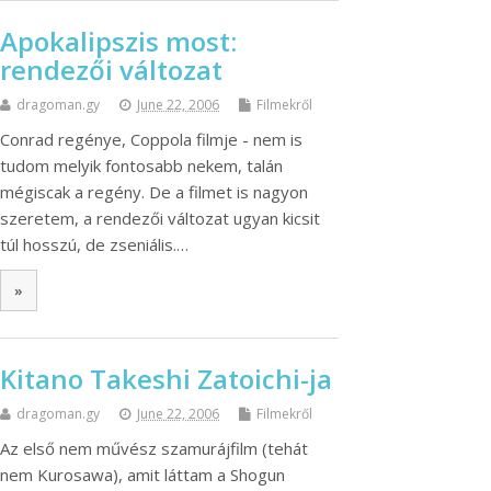
Apokalipszis most:
rendezői változat
dragoman.gy
June 22, 2006
Filmekről
Conrad regénye, Coppola filmje - nem is
tudom melyik fontosabb nekem, talán
mégiscak a regény. De a filmet is nagyon
szeretem, a rendezői változat ugyan kicsit
túl hosszú, de zseniális.…
»
Kitano Takeshi Zatoichi-ja
dragoman.gy
June 22, 2006
Filmekről
Az első nem művész szamurájfilm (tehát
nem Kurosawa), amit láttam a Shogun