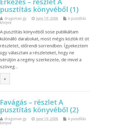
Érkezés – részlet A
pusztítás könyvéből (1)
dragoman.gy
June 19, 2006
A pusztítás
könyve
A pusztítás könyvéből sose publikáltam
különálló darabokat, most mégis közlök itt öt
részletet, időrendi sorrendben. Ígyekeztem
úgy választani a részleteket, hogy ne
sérüljön a regény szerkezete, de mivel a
szöveg…
»
Favágás – részlet A
pusztítás könyvéből (2)
dragoman.gy
June 19, 2006
A pusztítás
könyve