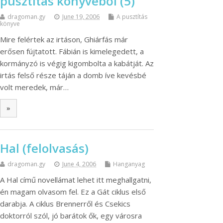
pusztítás könyvéből (5)
dragoman.gy
June 19, 2006
A pusztítás
könyve
Mire felértek az irtáson, Ghiárfás már
erősen fújtatott. Fábián is kimelegedett, a
kormányzó is végig kigombolta a kabátját. Az
irtás felső része táján a domb íve kevésbé
volt meredek, már…
»
Hal (felolvasás)
dragoman.gy
June 4, 2006
Hanganyag
A Hal című novellámat lehet itt meghallgatni,
én magam olvasom fel. Ez a Gát ciklus első
darabja. A ciklus Brennerről és Csekics
doktorról szól, jó barátok ők, egy városra