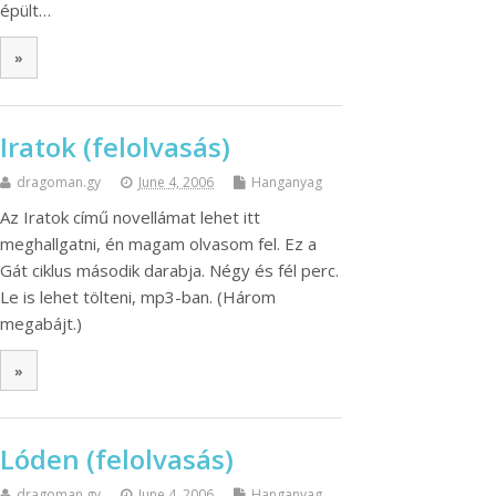
épült…
»
Iratok (felolvasás)
dragoman.gy
June 4, 2006
Hanganyag
Az Iratok című novellámat lehet itt
meghallgatni, én magam olvasom fel. Ez a
Gát ciklus második darabja. Négy és fél perc.
Le is lehet tölteni, mp3-ban. (Három
megabájt.)
»
Lóden (felolvasás)
dragoman.gy
June 4, 2006
Hanganyag