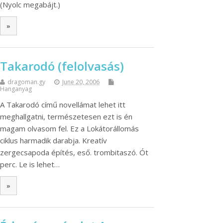
(Nyolc megabájt.)
»
Takarodó (felolvasás)
dragoman.gy
June 20, 2006
Hanganyag
A Takarodó című novellámat lehet itt
meghallgatni, természetesen ezt is én
magam olvasom fel. Ez a Lokátorállomás
ciklus harmadik darabja. Kreatív
zergecsapoda építés, eső. trombitaszó. Ót
perc. Le is lehet…
»