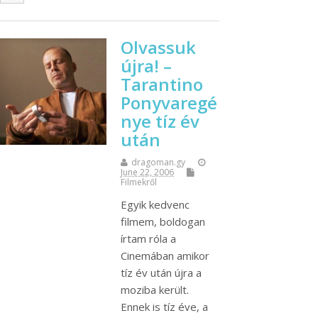
Olvassuk
újra! –
Tarantino
Ponyvaregé
nye tíz év
után
dragoman.gy
June 22, 2006
Filmekről
Egyik kedvenc
filmem, boldogan
írtam róla a
Cinemában amikor
tíz év után újra a
moziba került.
Ennek is tíz éve, a