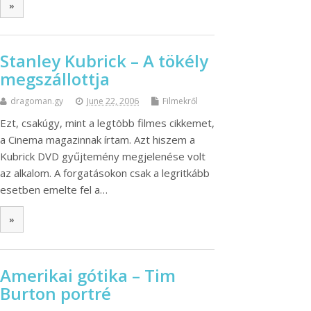
»
Stanley Kubrick – A tökély
megszállottja
dragoman.gy
June 22, 2006
Filmekről
Ezt, csakúgy, mint a legtöbb filmes cikkemet,
a Cinema magazinnak írtam. Azt hiszem a
Kubrick DVD gyűjtemény megjelenése volt
az alkalom. A forgatásokon csak a legritkább
esetben emelte fel a…
»
Amerikai gótika – Tim
Burton portré