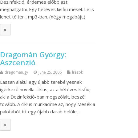
Dezinfekció, érdemes előbb azt
meghallgatni. Egy hétéves kisfiú mesél. Le is
lehet tölteni, mp3-ban. (négy megabájt.)
»
Dragomán György:
Aszcenzió
dragoman.gy
June 25, 2006
Írások
Lassan alakul egy újabb terebélyesnek
ígérkező novella-ciklus, az a hétéves kisfiú,
aki a Dezinfekció-ban megszólalt, beszél
tovább. A ciklus munkacíme az, hogy Mesék a
palotából, itt egy újabb darab belőle,…
»