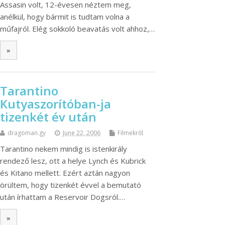
Assasin volt, 12-évesen néztem meg,
anélkül, hogy bármit is tudtam volna a
műfajról. Elég sokkoló beavatás volt ahhoz,…
»
Tarantino
Kutyaszorítóban-ja
tizenkét év után
dragoman.gy
June 22, 2006
Filmekről
Tarantino nekem mindig is istenkirály
rendező lesz, ott a helye Lynch és Kubrick
és Kitano mellett. Ezért aztán nagyon
örültem, hogy tizenkét évvel a bemutató
után írhattam a Reservoir Dogsról.…
»