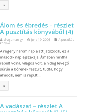
»
Álom és ébredés – részlet
A pusztítás könyvéből (4)
dragoman.gy
June 19, 2006
A pusztítás
könyve
A regény három nap alatt játszódik, ez a
második nap éjszakája. Álmában mintha
repült volna, világos volt, a hideg levegő
sűrűn a bőrének feszült, tudta, hogy
álmodik, nem is repült,…
»
A vadászat – részlet A