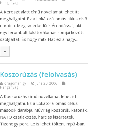
Hanganyag
A Kereszt alatt című novellámat lehet itt
meghallgatni. Ez a Lokátorállomás ciklus első
darabja. Megismerkedünk Árendással, aki
egy lerombolt lokátorálomás romjai között
szolgáltat. És hogy mit? Hát ez a nagy…
»
Koszorúzás (felolvasás)
dragoman.gy
June 20, 2006
Hanganyag
A Koszorúzás című novellámat lehet itt
meghallgatni. Ez a Lokátorállomás ciklus
második darabja. Művirág koszorúk, katonák,
NATO csatlakozás, harcias kísértetek.
Tizenegy perc. Le is lehet tölteni, mp3-ban.