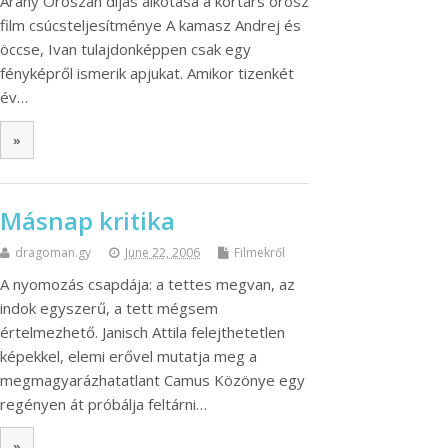
Arany Oroszán díjas alkotása a kortárs orosz
film csúcsteljesítménye A kamasz Andrej és
öccse, Ivan tulajdonképpen csak egy
fényképről ismerik apjukat. Amikor tizenkét
év…
»
Másnap kritika
dragoman.gy
June 22, 2006
Filmekről
A nyomozás csapdája: a tettes megvan, az
indok egyszerű, a tett mégsem
értelmezhető. Janisch Attila felejthetetlen
képekkel, elemi erővel mutatja meg a
megmagyarázhatatlant Camus Közönye egy
regényen át próbálja feltárni…
»